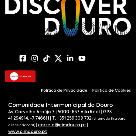
Política de Privacidade
Política de Cookies
Comunidade Intermunicipal do Douro
Av. Carvalho Araújo 7 | 5000-657 Vila Real | GPS.
41.294914, -7.746611 | T. +351 259 309 732
(chamada fixa para
|
correio@cimdouro.pt
|
a rede nacional)
www.cimdouro.pt