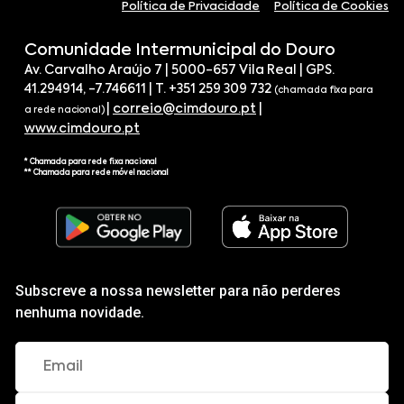
Política de Privacidade
Política de Cookies
Comunidade Intermunicipal do Douro
Av. Carvalho Araújo 7 | 5000-657 Vila Real | GPS.
41.294914, -7.746611 | T. +351 259 309 732
(chamada fixa para
|
correio@cimdouro.pt
|
a rede nacional)
www.cimdouro.pt
* Chamada para rede fixa nacional
** Chamada para rede móvel nacional
Subscreve a nossa newsletter para não perderes
nenhuma novidade.