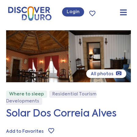
Login
All photos
Where to sleep
Residential Tourism
Developments
Solar Dos Correia Alves
Add to Favorites