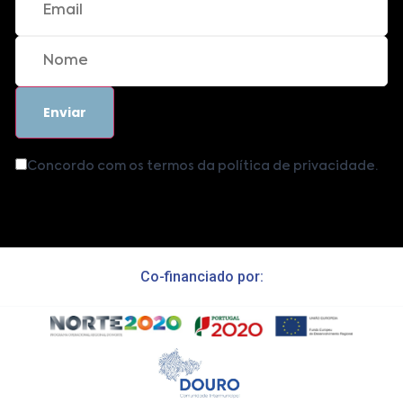
Concordo com os termos da política de privacidade.
Co-financiado por: