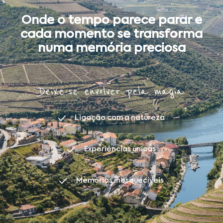
Onde o tempo parece parar e
cada momento se transforma
numa memória preciosa
Deixe-se envolver pela magia
Ligação com a natureza
Experiências únicas
Memórias inesquecíveis