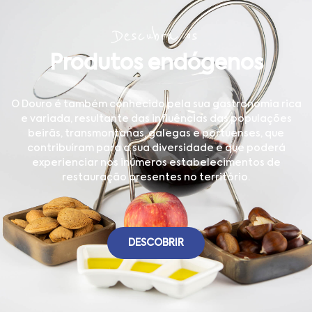
Descubra os
Produtos endógenos
O Douro é também conhecido pela sua gastronomia rica
e variada, resultante das influências das populações
beirãs, transmontanas, galegas e portuenses, que
contribuíram para a sua diversidade e que poderá
experienciar nos inúmeros estabelecimentos de
restauração presentes no território.
DESCOBRIR