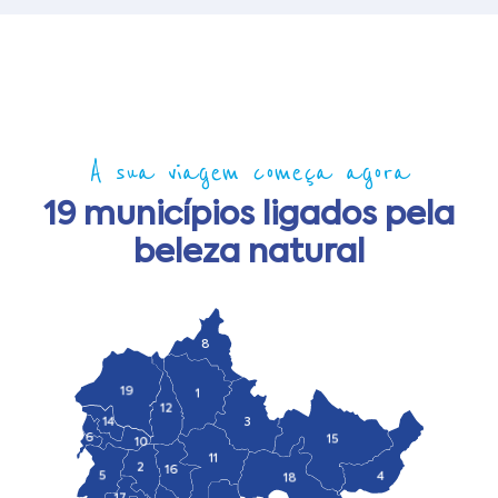
A sua viagem começa agora
19 municípios ligados pela
beleza natural
8
19
1
12
14
3
6
15
10
11
2
16
5
4
18