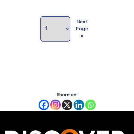
Next
Page
»
Share on: