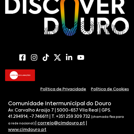
Política de Privacidade
Política de Cookies
Comunidade Intermunicipal do Douro
Av. Carvalho Araújo 7 | 5000-657 Vila Real | GPS.
41.294914, -7.746611 | T. +351 259 309 732
(chamada fixa para
|
correio@cimdouro.pt
|
a rede nacional)
www.cimdouro.pt