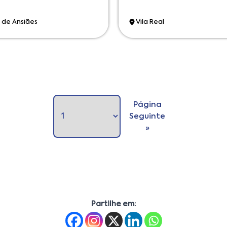
 de Ansiães
Vila Real
Página
Seguinte
»
Partilhe em: