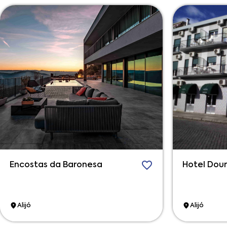
Encostas da Baronesa
Hotel Dou
Alijó
Alijó