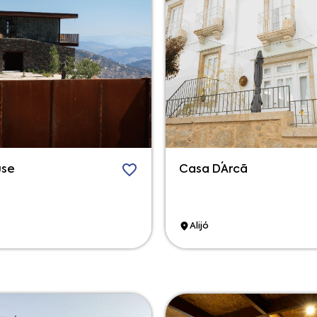
use
Casa D´Arcã
Alijó