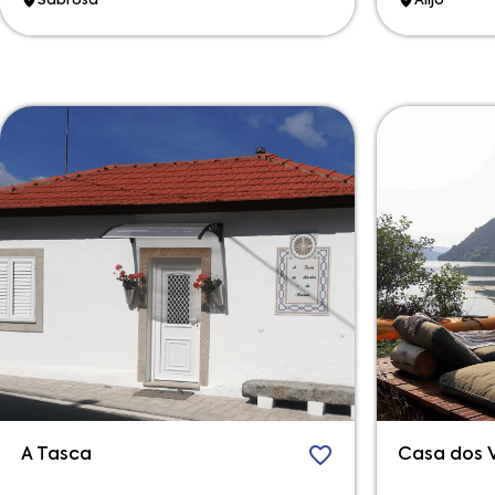
Sabrosa
Alijó
A Tasca
Casa dos V