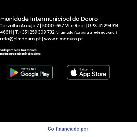
munidade Intermunicipal do Douro
 Carvalho Araújo 7 | 5000-657 Vila Real | GPS. 41.294914,
746611 | T. +351 259 309 732
|
(chamada fixa para a rede nacional)
rreio@cimdouro.pt
|
www.cimdouro.pt
mada para rede fixa nacional
amada para rede móvel nacional
Co-financiado por: