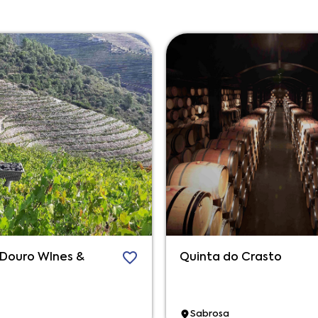
 Douro WInes &
Quinta do Crasto
Sabrosa