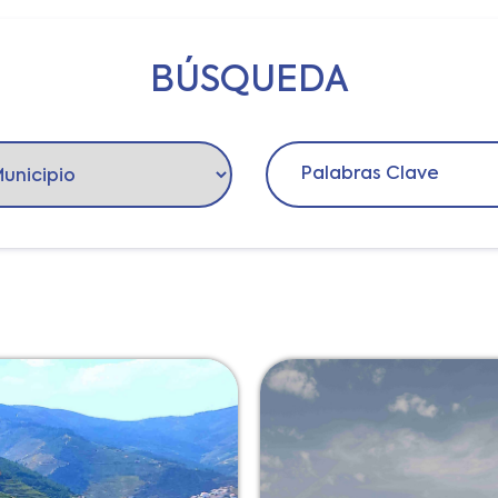
e interés
Itinerarios
Eventos
Municipios
B
BÚSQUEDA