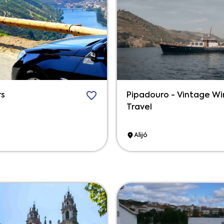
rs
Pipadouro - Vintage W
Travel
Alijó