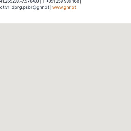
41.265233,-7.578433 | T. +351 259 939 168 |
ct.vrl.dprg.psbr@gnr.pt |
www.gnr.pt