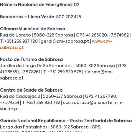
Número Nacional de Emergência:
112
Bombeiros – Linha Verde:
800 202 425
Câmara Municipal de Sabrosa
Rua do Loreto | 5060-328 Sabrosa | GPS. 41.265020, -7.574982 |
T. +351 259 937 120 | geral@cm-sabrosa.pt |
www.cm-
sabrosa.pt
Posto de Turismo de Sabrosa
Jardim do Largo Dr. Sá Fernandes | 5060-302 Sabrosa | GPS.
41.265551, -7.578261 | T. +351 259 939 575 | turismo@cm-
sabrosa.pt
Centro de Saúde de Sabrosa
Rua do Cadaujac 2 | 5060-337 Sabrosa | GPS. 41.267790,
-7.574354 | T. +351 259 930 732 | ucc.sabrosa@arsnorte.min-
saude.pt
Guarda Nacional Republicana – Posto Territorial de Sabrosa
Largo das Fontaínhas | 5060-312 Sabrosa | GPS.