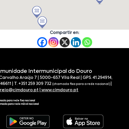
Compartir en:
munidade Intermunicipal do Douro
 Carvalho Araújo 7 | 5000-657 Vila Real | GPS. 41.294914,
746611 | T. +351 259 309 732
|
(chamada fixa para a rede nacional)
rreio@cimdouro.pt
|
www.cimdouro.pt
mada para rede fixa nacional
amada para rede móvel nacional