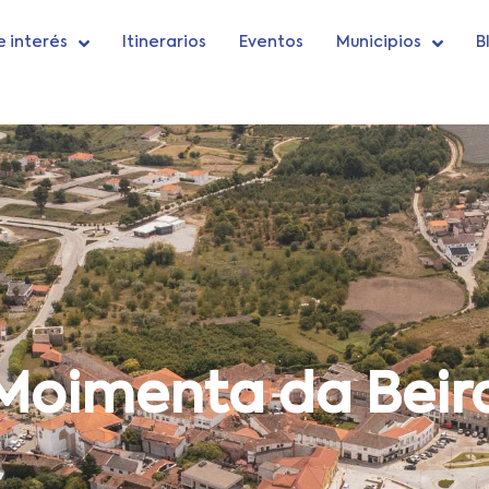
e interés
Itinerarios
Eventos
Municipios
B
Moimenta da Beir