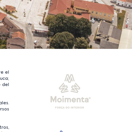
re el
ouca;
e del
ales.
ursos
tros,