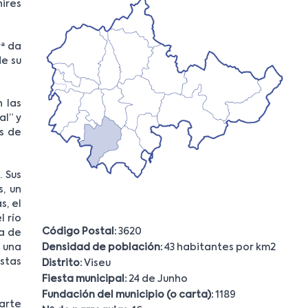
ires
rª da
de su
 las
al” y
es de
. Sus
, un
s, el
 río
Código Postal:
3620
ia de
Densidad de población:
43 habitantes por km2
 una
istas
Distrito:
Viseu
Fiesta municipal:
24 de Junho
Fundación del municipio (o carta):
1189
 arte