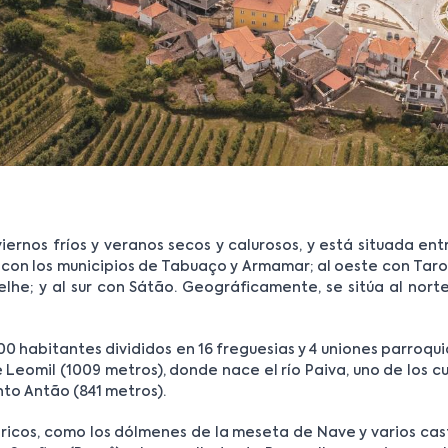
ernos fríos y veranos secos y calurosos, y está situada ent
rte con los municipios de Tabuaço y Armamar; al oeste con Tar
lhe; y al sur con Sátão. Geográficamente, se sitúa al nort
 habitantes divididos en 16 freguesias y 4 uniones parroqui
 Leomil (1009 metros), donde nace el río Paiva, uno de los c
to Antão (841 metros).
ricos, como los dólmenes de la meseta de Nave y varios cas