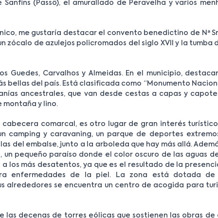
 Sanfins (Passô), el amurallado de Peravelha y varios menh
nico, me gustaría destacar el convento benedictino de Nª S
un zócalo de azulejos policromados del siglo XVII y la tumba 
os Guedes, Carvalhos y Almeidas. En el municipio, destacan
ás bellas del país. Está clasificada como “Monumento Nacion
tesanías ancestrales, que van desde cestas a capas y capot
 montaña y lino.
 cabecera comarcal, es otro lugar de gran interés turístico
un camping y caravaning, un parque de deportes extremos
las del embalse, junto a la arboleda que hay más allá. Ademá
 un pequeño paraíso donde el color oscuro de las aguas del
a los más desatentos, ya que es el resultado de la presenc
ara enfermedades de la piel. La zona está dotada de
sus alrededores se encuentra un centro de acogida para tur
e las decenas de torres eólicas que sostienen las obras de