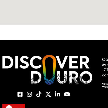
Co
Av.
-7.
co
* Cha
** Ch