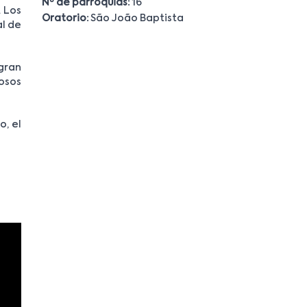
Nº de parroquias:
16
. Los
Oratorio:
São João Baptista
al de
gran
osos
o, el