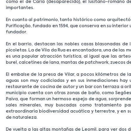
como el de Caria (desaparecido), el lusitano-romano de
importantes.
En cuanto al patrimonio, tanto histórico como arquitectó
Purificação, fundado en 1594, que conserva en su interior 
fundador.
En el barrio, destacan las nobles casas blasonadas de l
picoletas. La de Vila da Rua es encantadora, una de las m
es una popular atracción turística, al igual que las ar
burel, calcetines de lana, mantas de patchwork, zuecos de
El embalse de la presa de Vilar, a pocos kilómetros de la
aguas son muy codiciadas y en sus inmediaciones hay 
restaurante de cocina de autor y un bar con terraza a oril
municipio cuenta con otras zonas de baño, como Segões,
Paiva, que forman un hermoso espejo de agua, sorprende 
sales minerales, muy buscadas como tratamiento p
extraordinaria biodiversidad acuática y terrestre, y en 
de naturaleza.
De vuelta a las altas montañas de Leomil, para ver dos d