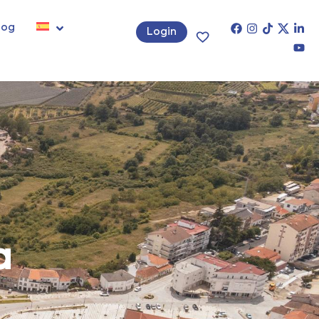
log
Login
a