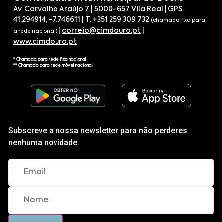
Av. Carvalho Araújo 7 | 5000-657 Vila Real | GPS.
41.294914, -7.746611 | T. +351 259 309 732
(chamada fixa para
|
correio@cimdouro.pt
|
a rede nacional)
www.cimdouro.pt
* Chamada para rede fixa nacional
** Chamada para rede móvel nacional
Subscreve a nossa newsletter para não perderes
nenhuma novidade.