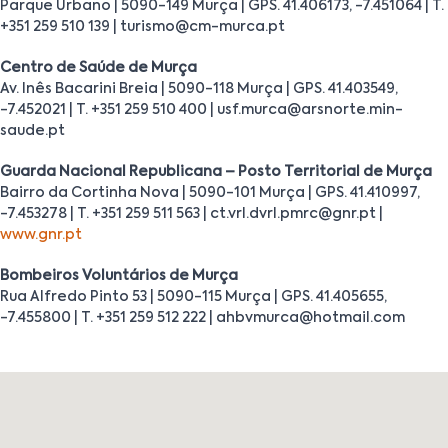
Parque Urbano | 5090-149 Murça | GPS. 41.406173, -7.451064 | T.
+351 259 510 139 | turismo@cm-murca.pt
Centro de Saúde de Murça
Av. Inês Bacarini Breia | 5090-118 Murça | GPS. 41.403549,
-7.452021 | T. +351 259 510 400 | usf.murca@arsnorte.min-
saude.pt
Guarda Nacional Republicana – Posto Territorial de Murça
Bairro da Cortinha Nova | 5090-101 Murça | GPS. 41.410997,
-7.453278 | T. +351 259 511 563 | ct.vrl.dvrl.pmrc@gnr.pt |
www.gnr.pt
Bombeiros Voluntários de Murça
Rua Alfredo Pinto 53 | 5090-115 Murça | GPS. 41.405655,
-7.455800 | T. +351 259 512 222 | ahbvmurca@hotmail.com