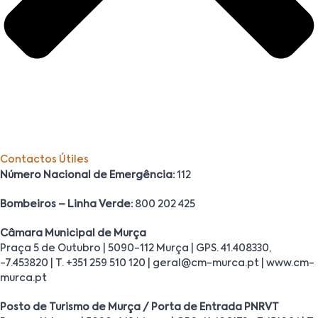
Contactos Útiles
Número Nacional de Emergência:
112
Bombeiros – Linha Verde:
800 202 425
Câmara Municipal de Murça
Praça 5 de Outubro | 5090-112 Murça | GPS. 41.408330,
-7.453820 | T. +351 259 510 120 | geral@cm-murca.pt | www.cm-
murca.pt
Posto de Turismo de Murça / Porta de Entrada PNRVT