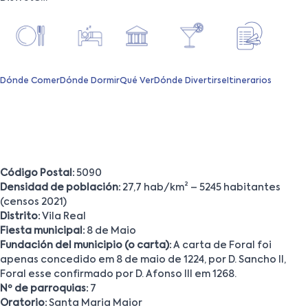
Dónde Comer
Dónde Dormir
Qué Ver
Dónde Divertirse
Itinerarios
Código Postal:
5090
Densidad de población:
27,7 hab/km² – 5245 habitantes
(censos 2021)
Distrito:
Vila Real
Fiesta municipal:
8 de Maio
Fundación del municipio (o carta):
A carta de Foral foi
apenas concedido em 8 de maio de 1224, por D. Sancho II,
Foral esse confirmado por D. Afonso III em 1268.
Nº de parroquias:
7
Oratorio:
Santa Maria Maior