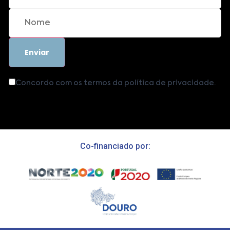
Concordo com os termos da política de privacidade.
Co-financiado por: