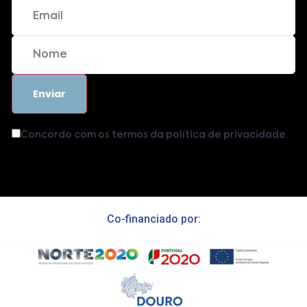
Concordo com os termos da política de privacidade.
Co-financiado por: