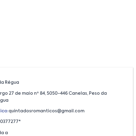
da Régua
rgo 27 de maio nº 84, 5050-446 Canelas, Peso da
gua
ico:
quintadosromanticos@gmail.com
60377277*
a a