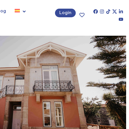
log
Login