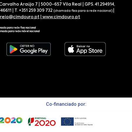
 Carvalho Araújo 7 | 5000-657 Vila Real | GPS. 41.294914,
746611 | T. +351 259 309 732
|
(chamada fixa para a rede nacional)
rreio@cimdouro.pt
|
www.cimdouro.pt
mada para rede fixa nacional
amada para rede móvel nacional
Co-financiado por: