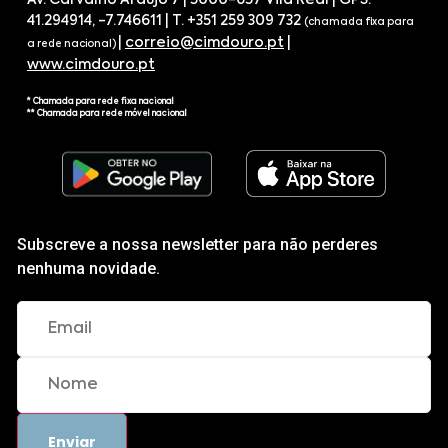
Av. Carvalho Araújo 7 | 5000-657 Vila Real | GPS.
41.294914, -7.746611 | T. +351 259 309 732
(chamada fixa para
|
correio@cimdouro.pt
|
a rede nacional)
www.cimdouro.pt
* Chamada para rede fixa nacional
** Chamada para rede móvel nacional
Subscreve a nossa newsletter para não perderes
nenhuma novidade.