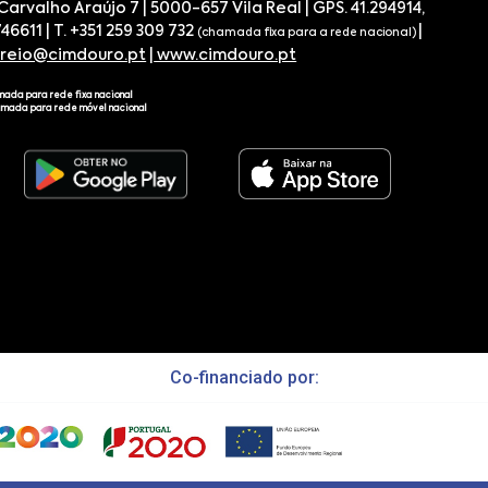
 Carvalho Araújo 7 | 5000-657 Vila Real | GPS. 41.294914,
746611 | T. +351 259 309 732
|
(chamada fixa para a rede nacional)
rreio@cimdouro.pt
|
www.cimdouro.pt
mada para rede fixa nacional
amada para rede móvel nacional
Co-financiado por: