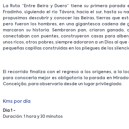
La Ruta “Entre Beira y Duero” tiene su primera parada 
Fradinho, siguiendo el río Távora, hacia el sur, hasta su n
propusimos descubrir y conocer las Beiras, tierras que es
pero fueron los hombres, en una gigantesca cadena de 
marcaron su historia. Sembraron pan, criaron ganado, 
conectaban con puentes, construyeron casas para alberg
unos ricos, otros pobres, siempre adoraron a un Dios al que
pequeñas capillas construidas en los pliegues de los silenc
El recorrido finaliza con el regreso a los orígenes, a la l
para conocerla mejor es obligatoria la parada en Mirad
Conceição, para observarla desde un lugar privilegiado.
Kms por día
Día 1 -
Duración: 1 hora y 30 minutos