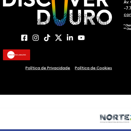
Av.
-7.
co
* Cha
** Ch
Política de Privacidade
Política de Cookies