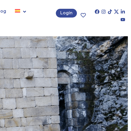
log
Login