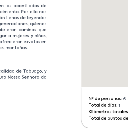
en los acantilados de
acimiento. Por ello nos
tán llenas de leyendas
generaciones, quienes
abrieron caminos que
ar a mujeres y niños,
 ofrecieron exvotos en
ios. montañas.
ocalidad de Tabuaço, y
ouro Nossa Senhora da
Nº de personas:
6
Total de días:
1
Kilómetros totales
Total de puntos de