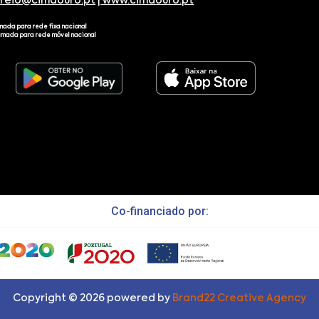
rreio@cimdouro.pt
|
www.cimdouro.pt
mada para rede fixa nacional
amada para rede móvel nacional
Co-financiado por:
Copyright ©
2026
powered by
Brand22 Creative Agency