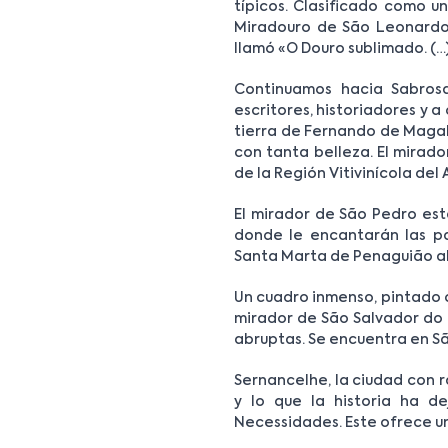
típicos. Clasificado como un
Miradouro de São Leonardo 
llamó «O Douro sublimado. (…
Continuamos hacia Sabrosa
escritores, historiadores y a
tierra de Fernando de Magal
con tanta belleza. El mirado
de la Región Vitivinícola del
El mirador de São Pedro está
donde le encantarán las pa
Santa Marta de Penaguião alb
Un cuadro inmenso, pintado co
mirador de São Salvador do M
abruptas. Se encuentra en Sã
Sernancelhe, la ciudad con ra
y lo que la historia ha d
Necessidades. Este ofrece un