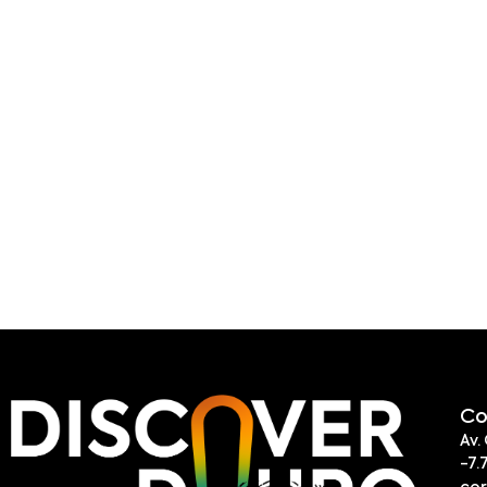
Co
Av.
-7.