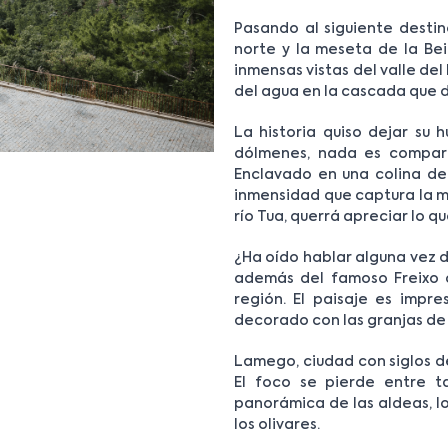
Pasando al siguiente destino
norte y la meseta de la Bei
inmensas vistas del valle del
del agua en la cascada que 
La historia quiso dejar su h
dólmenes, nada es compara
Enclavado en una colina de 
inmensidad que captura la mi
río Tua, querrá apreciar lo qu
¿Ha oído hablar alguna vez d
además del famoso Freixo c
región. El paisaje es impre
decorado con las granjas de 
Lamego, ciudad con siglos de
El foco se pierde entre ta
panorámica de las aldeas, los
los olivares.