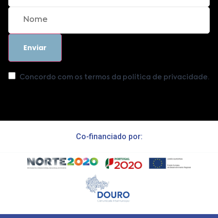
Concordo com os termos da política de privacidade.
Co-financiado por: