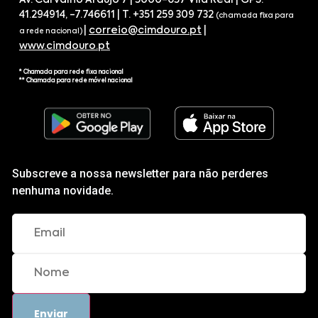
Av. Carvalho Araújo 7 | 5000-657 Vila Real | GPS.
41.294914, -7.746611 | T. +351 259 309 732
(chamada fixa para
|
correio@cimdouro.pt
|
a rede nacional)
www.cimdouro.pt
* Chamada para rede fixa nacional
** Chamada para rede móvel nacional
Subscreve a nossa newsletter para não perderes
nenhuma novidade.