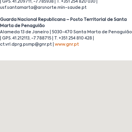
| GPS. 41.209711, -7.785938 | T. +351 254 820 030 |
usf.santamarta@arsnorte.min-saude.pt
Guarda Nacional Republicana – Posto Territorial de Santa
Marta de Penaguião
Alameda 13 de Janeiro | 5030-470 Santa Marta de Penaguião
| GPS. 41.212113, -7.788715 | T. +351 254 810 428 |
ct.vrl.dprg.psmp@gnr.pt |
www.gnr.pt