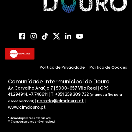
Política de Privacidade
Política de Cookies
Comunidade Intermunicipal do Douro
Av. Carvalho Araújo 7 | 5000-657 Vila Real | GPS.
41.294914, -7.746611 | T. +351 259 309 732
(chamada fixa para
|
correio@cimdouro.pt
|
a rede nacional)
www.cimdouro.pt
* Chamada para rede fixa nacional
** Chamada para rede móvel nacional