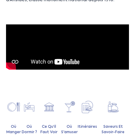
Où
Où
Ce Qu'il
Où
Itinéraires
Saveurs Et
Manger
Dormir ?
Faut Voir
S'amuser
Savoir-Faire