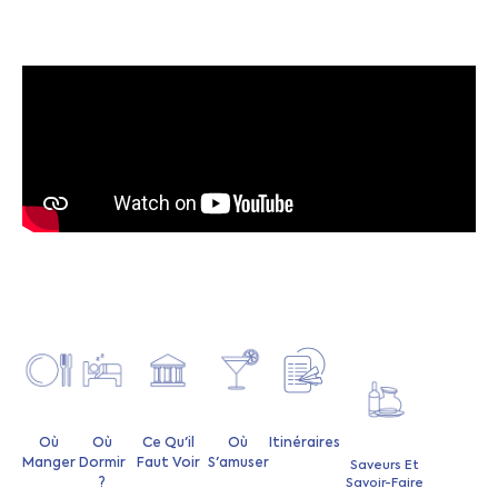
Où
Où
Ce Qu'il
Où
Itinéraires
Manger
Dormir
Faut Voir
S'amuser
Saveurs Et
?
Savoir-Faire