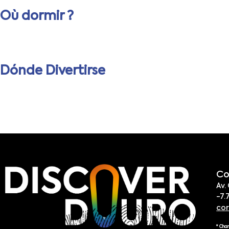
Où dormir ?
Dónde Divertirse
Co
Av.
-7.
co
* Cha