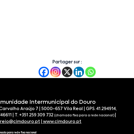
Partager sur :
munidade Intermunicipal do Douro
 Carvalho Araújo 7 | 5000-657 Vila Real | GPS. 41.294914,
746611 | T. +351 259 309 732
|
(chamada fixa para a rede nacional)
rreio@cimdouro.pt
|
www.cimdouro.pt
mada para rede fixa nacional