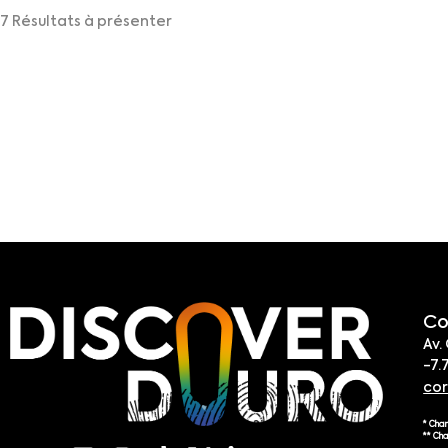
7 Résultats à présenter
Co
Av.
-7.
co
* Cha
** Ch