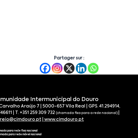
Partager sur :
munidade Intermunicipal do Douro
 Carvalho Araújo 7 | 5000-657 Vila Real | GPS. 41.294914,
746611 | T. +351 259 309 732
|
(chamada fixa para a rede nacional)
rreio@cimdouro.pt
|
www.cimdouro.pt
mada para rede fixa nacional
amada para rede móvel nacional