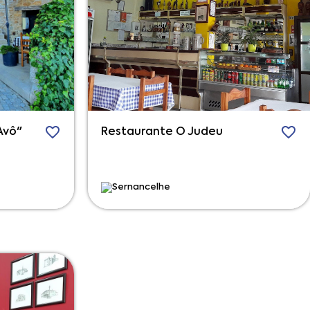
Avô"
Restaurante O Judeu
Sernancelhe