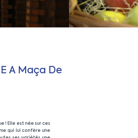
 E A Maça De
 ! Elle est née sur ces
ême qui lui confère une
utes ses variétés une