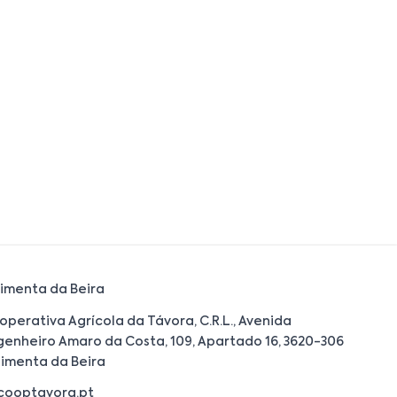
imenta da Beira
operativa Agrícola da Távora, C.R.L., Avenida
genheiro Amaro da Costa, 109, Apartado 16, 3620-306
imenta da Beira
cooptavora.pt