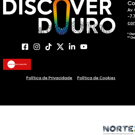
Co
Av.
-7.
co
* Cha
** Ch
Política de Privacidade
Política de Cookies