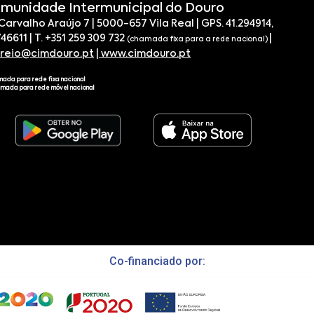
munidade Intermunicipal do Douro
 Carvalho Araújo 7 | 5000-657 Vila Real | GPS. 41.294914,
746611 | T. +351 259 309 732
|
(chamada fixa para a rede nacional)
rreio@cimdouro.pt
|
www.cimdouro.pt
mada para rede fixa nacional
amada para rede móvel nacional
Co-financiado por: