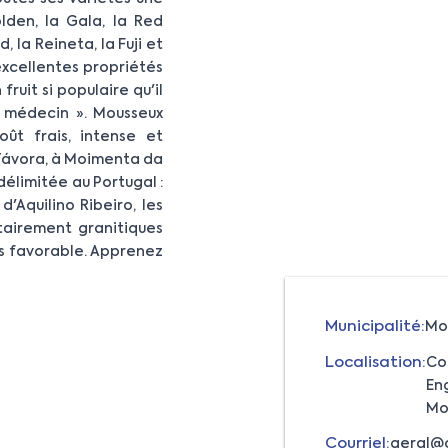
olden, la Gala, la Red
, la Reineta, la Fuji et
excellentes propriétés
fruit si populaire qu'il
e médecin ». Mousseux
ût frais, intense et
 Távora, à Moimenta da
délimitée au Portugal :
'Aquilino Ribeiro, les
tairement granitiques
rès favorable. Apprenez
Municipalité:
Mo
Localisation:
Co
En
Mo
Courriel:
geral@