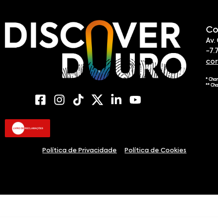
Co
Av.
-7.
co
* Cha
** Ch
Política de Privacidade
Política de Cookies