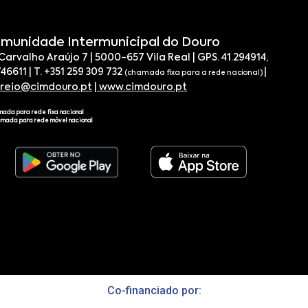
munidade Intermunicipal do Douro
 Carvalho Araújo 7 | 5000-657 Vila Real | GPS. 41.294914,
746611 | T. +351 259 309 732
|
(chamada fixa para a rede nacional)
rreio@cimdouro.pt
|
www.cimdouro.pt
mada para rede fixa nacional
amada para rede móvel nacional
Co-financiado por: