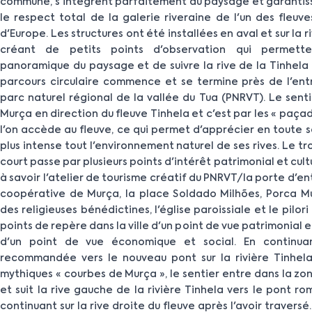
commune, s'intègrent parfaitement au paysage et garantisse
le respect total de la galerie riveraine de l'un des fleuv
d'Europe. Les structures ont été installées en aval et sur la ri
créant de petits points d'observation qui permett
panoramique du paysage et de suivre la rive de la Tinhela
parcours circulaire commence et se termine près de l'en
parc naturel régional de la vallée du Tua (PNRVT). Le sentie
Murça en direction du fleuve Tinhela et c'est par les « paça
l'on accède au fleuve, ce qui permet d'apprécier en toute 
plus intense tout l'environnement naturel de ses rives. Le tr
court passe par plusieurs points d'intérêt patrimonial et cultu
à savoir l'atelier de tourisme créatif du PNRVT/la porte d'e
coopérative de Murça, la place Soldado Milhões, Porca Mu
des religieuses bénédictines, l'église paroissiale et le pilor
points de repère dans la ville d'un point de vue patrimonial et
d'un point de vue économique et social. En continuan
recommandée vers le nouveau pont sur la rivière Tinhel
mythiques « courbes de Murça », le sentier entre dans la 
et suit la rive gauche de la rivière Tinhela vers le pont ro
continuant sur la rive droite du fleuve après l'avoir traversé