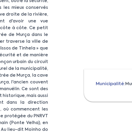
nt, outre la sécurité,
es les mieux conservés
ve droite de la rivière,
ent d'avoir une vue
 côte à côte. Ce petit
trée de Murça dans le
r traverse la ville de
dissos de Tinhela » que
sécurité et de manière
onçon urbain du circuit
rel de la municipalité,
ntrée de Murça, la cave
rça, l'ancien couvent
Municipalité:
Mu
i manuélin. Ce sont des
 historique, mais aussi
t dans la direction
a, où commencent les
zone protégée du PNRVT
main (Ponte Velha), en
. Au lieu-dit Moinho do