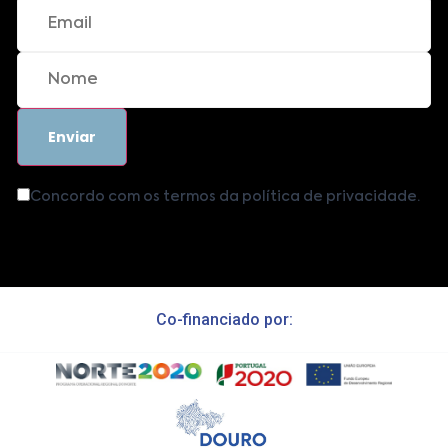
Concordo com os termos da política de privacidade.
Co-financiado por: