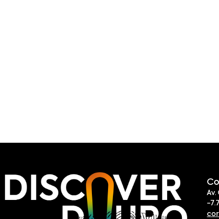
Co
Av.
-7.
co