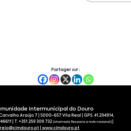
Partager sur :
munidade Intermunicipal do Douro
 Carvalho Araújo 7 | 5000-657 Vila Real | GPS. 41.294914,
746611 | T. +351 259 309 732
|
(chamada fixa para a rede nacional)
rreio@cimdouro.pt
|
www.cimdouro.pt