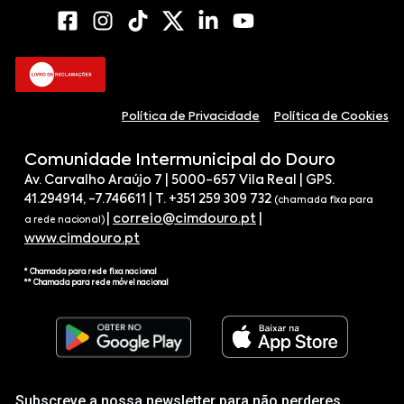
Política de Privacidade
Política de Cookies
Comunidade Intermunicipal do Douro
Av. Carvalho Araújo 7 | 5000-657 Vila Real | GPS.
41.294914, -7.746611 | T. +351 259 309 732
(chamada fixa para
|
correio@cimdouro.pt
|
a rede nacional)
www.cimdouro.pt
* Chamada para rede fixa nacional
** Chamada para rede móvel nacional
Subscreve a nossa newsletter para não perderes