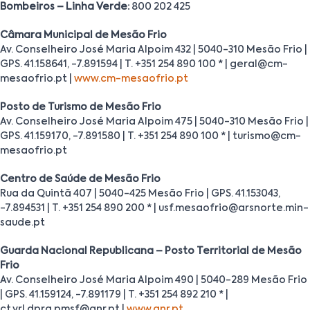
Bombeiros – Linha Verde:
800 202 425
Câmara Municipal de Mesão Frio
Av. Conselheiro José Maria Alpoim 432 | 5040-310 Mesão Frio |
GPS. 41.158641, -7.891594 | T. +351 254 890 100 * | geral@cm-
mesaofrio.pt |
www.cm-mesaofrio.pt
Posto de Turismo de Mesão Frio
Av. Conselheiro José Maria Alpoim 475 | 5040-310 Mesão Frio |
GPS. 41.159170, -7.891580 | T. +351 254 890 100 * | turismo@cm-
mesaofrio.pt
Centro de Saúde de Mesão Frio
Rua da Quintã 407 | 5040-425 Mesão Frio | GPS. 41.153043,
-7.894531 | T. +351 254 890 200 * | usf.mesaofrio@arsnorte.min-
saude.pt
Guarda Nacional Republicana
– Posto Territorial de Mesão
Frio
Av. Conselheiro José Maria Alpoim 490 | 5040-289 Mesão Frio
| GPS. 41.159124, -7.891179 | T. +351 254 892 210 * |
ct.vrl.dprg.pmsf@gnr.pt |
www.gnr.pt