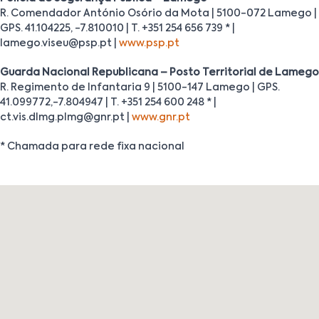
R. Comendador António Osório da Mota | 5100-072 Lamego |
GPS. 41.104225, -7.810010 | T. +351 254 656 739 * |
lamego.viseu@psp.pt |
www.psp.pt
Guarda Nacional Republicana
– Posto Territorial de Lamego
R. Regimento de Infantaria 9 | 5100-147 Lamego | GPS.
41.099772,-7.804947 | T. +351 254 600 248 * |
ct.vis.dlmg.plmg@gnr.pt |
www.gnr.pt
* Chamada para rede fixa nacional