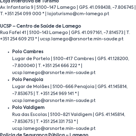
Loja Interativa de Turismo
Av. Infantaria 9 | 5100-147 Lamego | GPS. 41.098438, -7.806745 |
T. +351 254 099 000 * | lojaturismo@cm-lamego.pt
UCSP – Centro de Saúde de Lamego
Rua Fafel 41 | 5100-143 Lamego | GPS. 41.097161, -7.814573 | T.
+351 254 609 213 * | ucsp.lamego@arsnorte.min-saude.pt
Polo Cambres
Lugar de Portelo | 5100-417 Cambres | GPS. 41.128200,
-7.800040 | T. +351 254 666 222 * |
ucsp.lamego@arsnorte.min-saude.pt
Polo Penajoia
Lugar de Molães | 5100-666 Penajoia | GPS. 41.145814,
-7.853675 | T. +351 254 969 141 * |
ucsp.lamego@arsnorte.min-saude.pt
Polo Valdigem
Rua das Escolas | 5100-821 Valdigem | GPS. 41.145814,
-7.853675 | T. +351 254 331 753 * |
ucsp.lamego@arsnorte.min-saude.pt
Polícia de Segurança Pública – Lamego