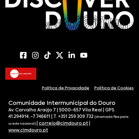
Política de Privacidade
Política de Cookies
Comunidade Intermunicipal do Douro
Av. Carvalho Araújo 7 | 5000-657 Vila Real | GPS.
41.294914, -7.746611 | T. +351 259 309 732
(chamada fixa para
|
correio@cimdouro.pt
|
a rede nacional)
www.cimdouro.pt