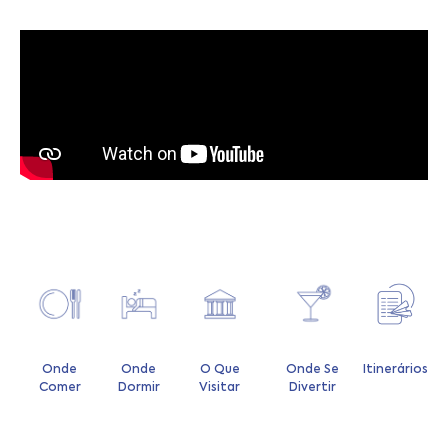
Onde
Onde
O Que
Onde Se
Itinerários
Comer
Dormir
Visitar
Divertir