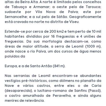
altas da Beira Alta. A norte é limitado pelos concelhos
de Tabuaço e Armamar; a oeste pelo de Tarouca;
sudoeste por Vila Nova de Paiva; este por
Sernancelhe; e a sul pelo de Sátão. Geograficamente
está cravado no norte no distrito de Viseu.
Estende-se por cerca de 200 km2 e tem perto de 10 mil
habitantes divididos por 16 freguesias e 4 uniões de
freguesias. Da sua morfologia destacam-se, como
áreas de maior altitude, a serra de Leomil (1009 m),
onde nasce o rio Paiva, um dos cursos de água menos
poluídos da
Europa, e a de Santo Antão (841 m).
Nas serranias de Leomil encontram-se abundantes
vestígios pré-históricos, como dólmens no planalto da
Nave e vários castros, entre eles o de Caria
(desaparecido), o lusitano-romano de Sanfins (Passô),
o castro amuralhado de Peravelha, e ainda alguns
menires de relevância.