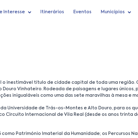
e Interesse
Itinerários
Eventos
Municípios
o inestimável título de cidade capital de toda uma região. C
ouro Vinhateiro. Rodeada de paisagens e lugares únicos, pe
nções inigualáveis como uma das sete maravilhas à mesa e ma
da Universidade de Trás-os-Montes e Alto Douro, para os q
Circuito Internacional de Vila Real (desde os anos trinta do
16 como Património Imaterial da Humanidade; os Percursos N