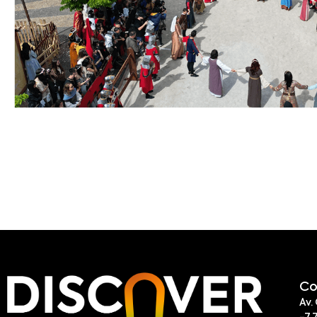
Co
Av.