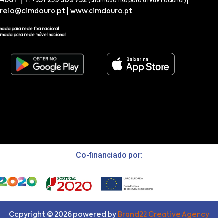
746611 | T. +351 259 309 732
|
(chamada fixa para a rede nacional)
rreio@cimdouro.pt
|
www.cimdouro.pt
mada para rede fixa nacional
amada para rede móvel nacional
Co-financiado por:
Copyright ©
2026
powered by
Brand22 Creative Agency