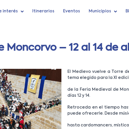
e interés
Itinerarios
Eventos
Municipios
B
e Moncorvo – 12 al 14 de a
El Medievo vuelve a Torre d
tema elegido para la XI edic
de la Feria Medieval de Monc
días 12 y 14.
Retroceda en el tiempo hast
puede ofrecerle. Desde músic
hasta cardomancers, místico