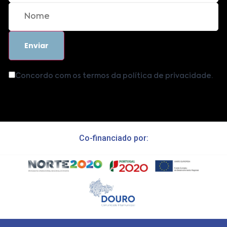
Concordo com os termos da política de privacidade.
Co-financiado por: