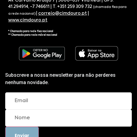
Av. Carvalho Araújo 7 | 5000-657 Vila Real | GPS.
41.294914, -7.746611 | T. +351 259 309 732
(chamada fixa para
|
correio@cimdouro.pt
|
a rede nacional)
www.cimdouro.pt
* Chamada para rede fixa nacional
** Chamada para rede móvel nacional
Subscreve a nossa newsletter para não perderes
nenhuma novidade.