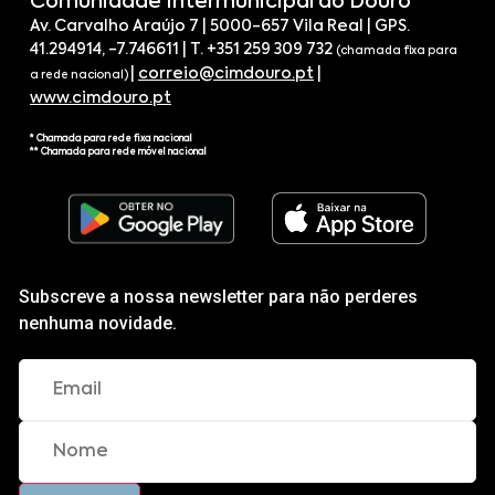
Comunidade Intermunicipal do Douro
Av. Carvalho Araújo 7 | 5000-657 Vila Real | GPS.
41.294914, -7.746611 | T. +351 259 309 732
(chamada fixa para
|
correio@cimdouro.pt
|
a rede nacional)
www.cimdouro.pt
* Chamada para rede fixa nacional
** Chamada para rede móvel nacional
Subscreve a nossa newsletter para não perderes
nenhuma novidade.