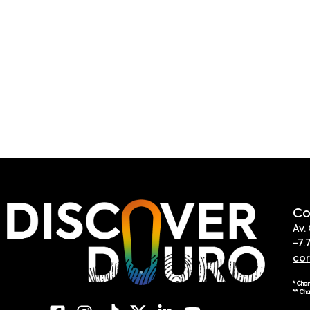
Co
Av.
-7.
co
* Cha
** Ch