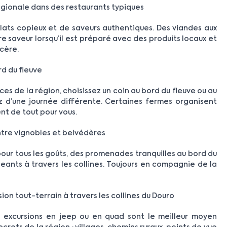
égionale dans des restaurants typiques
ats copieux et de saveurs authentiques. Des viandes aux
e saveur lorsqu’il est préparé avec des produits locaux et
ncère.
rd du fleuve
ces de la région, choisissez un coin au bord du fleuve ou au
ez d’une journée différente. Certaines fermes organisent
nt de tout pour vous.
entre vignobles et belvédères
pour tous les goûts, des promenades tranquilles au bord du
geants à travers les collines. Toujours en compagnie de la
sion tout-terrain à travers les collines du Douro
es excursions en jeep ou en quad sont le meilleur moyen