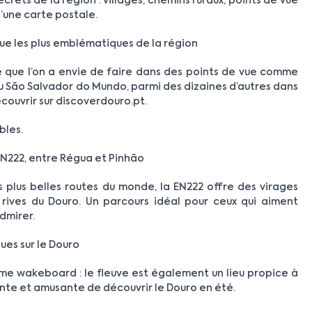
secrets de la région : villages, chemins ruraux, points de vue
’une carte postale.
vue les plus emblématiques de la région
ce que l’on a envie de faire dans des points de vue comme
 São Salvador do Mundo, parmi des dizaines d’autres dans
couvrir sur discoverdouro.pt.
bles.
 EN222, entre Régua et Pinhão
plus belles routes du monde, la EN222 offre des virages
 rives du Douro. Un parcours idéal pour ceux qui aiment
dmirer.
ques sur le Douro
me wakeboard : le fleuve est également un lieu propice à
ente et amusante de découvrir le Douro en été.