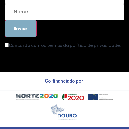
Concordo com os termos da política de privacidade.
Co-financiado por: