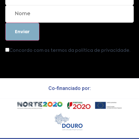
Concordo com os termos da política de privacidade.
Co-financiado por: