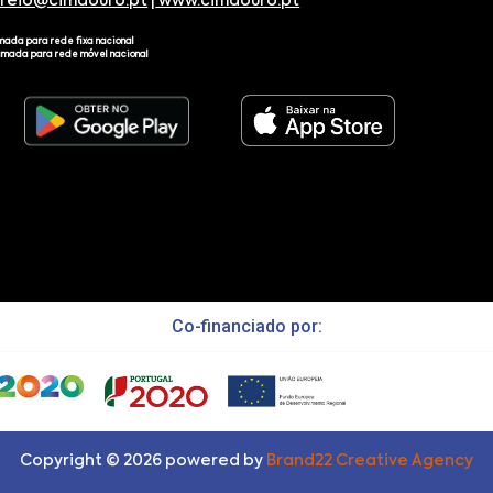
rreio@cimdouro.pt
|
www.cimdouro.pt
mada para rede fixa nacional
amada para rede móvel nacional
Co-financiado por:
Copyright ©
2026
powered by
Brand22 Creative Agency