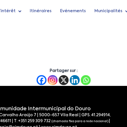
’intérêt
Itinéraires
Evénements
Municipalités
Partager sur :
munidade Intermunicipal do Douro
 Carvalho Araújo 7 | 5000-657 Vila Real | GPS. 41.294914,
746611 | T. +351 259 309 732
|
(chamada fixa para a rede nacional)