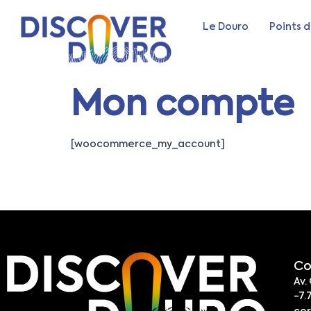
Le Douro
Points d
Mon compte
[woocommerce_my_account]
Co
Av.
-7.