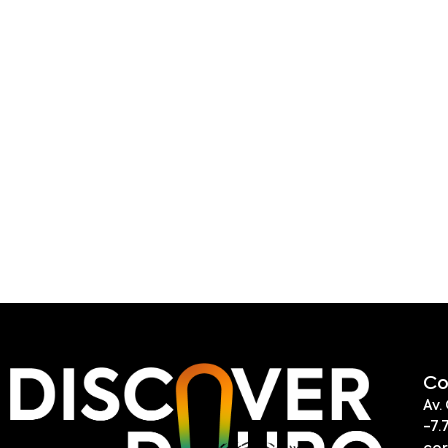
Co
Av.
-7.