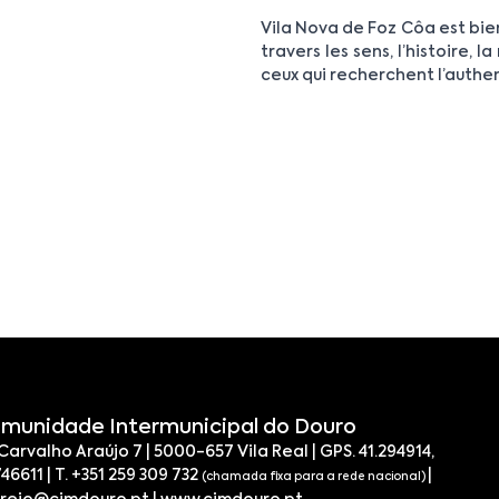
Vila Nova de Foz Côa est bie
travers les sens, l’histoire, l
ceux qui recherchent l’authe
munidade Intermunicipal do Douro
 Carvalho Araújo 7 | 5000-657 Vila Real | GPS. 41.294914,
746611 | T. +351 259 309 732
|
(chamada fixa para a rede nacional)