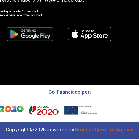
rreio@cimdouro.pt
|
www.cimdouro.pt
mada para rede fixa nacional
amada para rede móvel nacional
Co-financiado por:
Copyright ©
2026
powered by
Brand22 Creative Agency