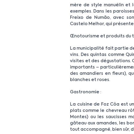
mère de style manuélin et l
exemples. Dans les paroisses,
Freixo de Numão, avec son 
Castelo Melhor, qui présente
Œnotourisme et produits du te
La municipalité fait partie d
vins. Des quintas comme Qu
visites et des dégustations. O
importants – particulièreme
des amandiers en fleurs), q
blanches et roses.
Gastronomie :
La cuisine de Foz Côa est un
plats comme le chevreau rôti
Montes) ou les saucisses ma
gâteau aux amandes, les bonb
tout accompagné, bien sûr, d’