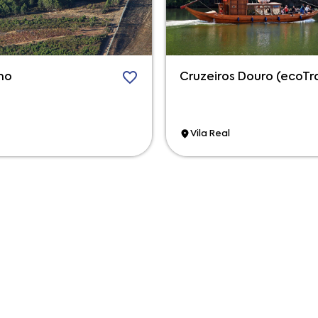
mo
Cruzeiros Douro (ecoTr
Vila Real