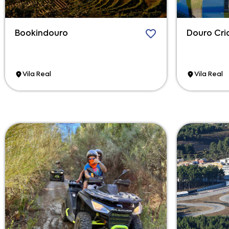
Bookindouro
Douro Cri
Vila Real
Vila Real