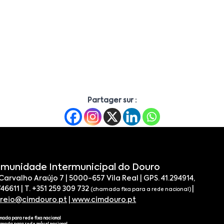
Partager sur :
munidade Intermunicipal do Douro
 Carvalho Araújo 7 | 5000-657 Vila Real | GPS. 41.294914,
746611 | T. +351 259 309 732
|
(chamada fixa para a rede nacional)
rreio@cimdouro.pt
|
www.cimdouro.pt
mada para rede fixa nacional