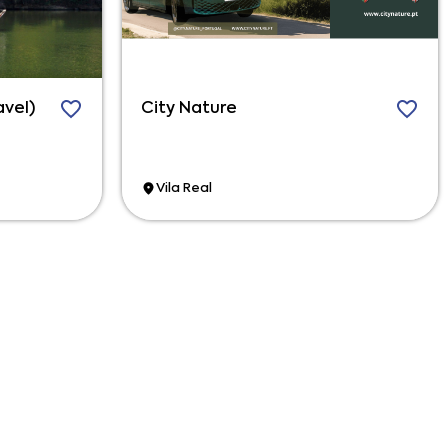
avel)
City Nature
Vila Real