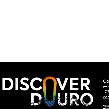
Co
Av.
-7.
co
* Cha