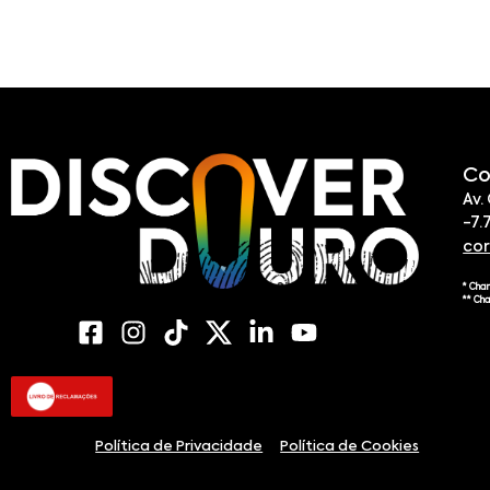
Co
Av.
-7.
co
* Cha
** Ch
Política de Privacidade
Política de Cookies