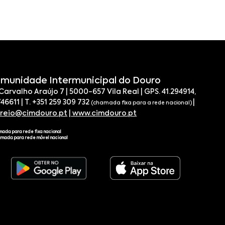
munidade Intermunicipal do Douro
 Carvalho Araújo 7 | 5000-657 Vila Real | GPS. 41.294914,
746611 | T. +351 259 309 732
|
(chamada fixa para a rede nacional)
rreio@cimdouro.pt
|
www.cimdouro.pt
mada para rede fixa nacional
amada para rede móvel nacional