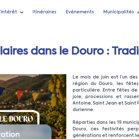
’intérêt
Itinéraires
Evénements
Municipalités
aires dans le Douro : Tradi
Le mois de juin est l’un des
région du Douro, les fête
particulière. Entre fêtes de 
joie, processions et rass
Antoine, Saint Jean et Saint
durienne.
Réparties dans les 19 munic
Douro, ces festivités perp
générations et renforcent le