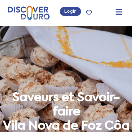
Login
Saveurs et Savoir-
faire
Vila Nova de Foz Côa