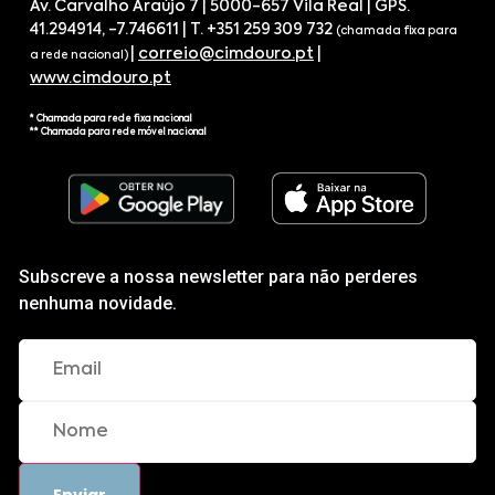
Av. Carvalho Araújo 7 | 5000-657 Vila Real | GPS.
41.294914, -7.746611 | T. +351 259 309 732
(chamada fixa para
|
correio@cimdouro.pt
|
a rede nacional)
www.cimdouro.pt
* Chamada para rede fixa nacional
** Chamada para rede móvel nacional
Subscreve a nossa newsletter para não perderes
nenhuma novidade.