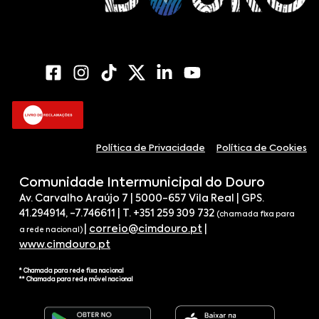
Política de Privacidade
Política de Cookies
Comunidade Intermunicipal do Douro
Av. Carvalho Araújo 7 | 5000-657 Vila Real | GPS.
41.294914, -7.746611 | T. +351 259 309 732
(chamada fixa para
|
correio@cimdouro.pt
|
a rede nacional)
www.cimdouro.pt
* Chamada para rede fixa nacional
** Chamada para rede móvel nacional