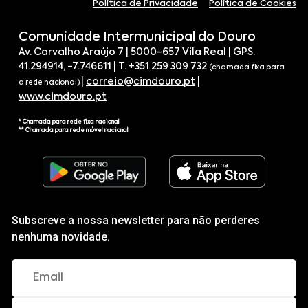
Política de Privacidade
Política de Cookies
Comunidade Intermunicipal do Douro
Av. Carvalho Araújo 7 | 5000-657 Vila Real | GPS.
41.294914, -7.746611 | T. +351 259 309 732
(chamada fixa para
|
correio@cimdouro.pt
|
a rede nacional)
www.cimdouro.pt
* Chamada para rede fixa nacional
** Chamada para rede móvel nacional
Subscreve a nossa newsletter para não perderes
nenhuma novidade.