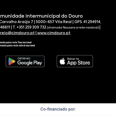
munidade Intermunicipal do Douro
 Carvalho Araújo 7 | 5000-657 Vila Real | GPS. 41.294914,
746611 | T. +351 259 309 732
|
(chamada fixa para a rede nacional)
rreio@cimdouro.pt
|
www.cimdouro.pt
mada para rede fixa nacional
amada para rede móvel nacional
Co-financiado por: