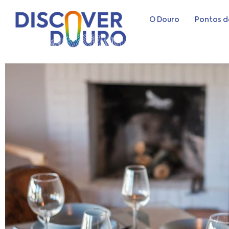
O Douro
Pontos d