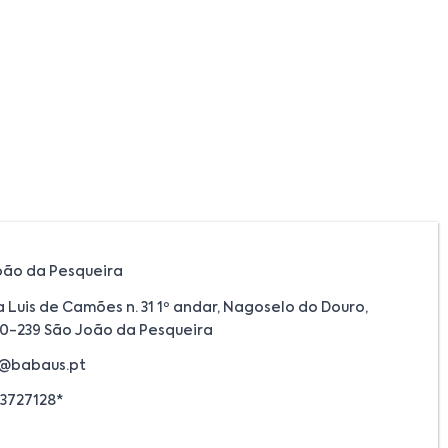
oão da Pesqueira
a Luis de Camões n. 31 1º andar, Nagoselo do Douro,
30-239 São João da Pesqueira
@babaus.pt
3727128*