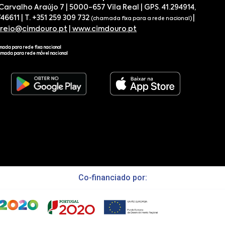
 Carvalho Araújo 7 | 5000-657 Vila Real | GPS. 41.294914,
746611 | T. +351 259 309 732
|
(chamada fixa para a rede nacional)
rreio@cimdouro.pt
|
www.cimdouro.pt
mada para rede fixa nacional
amada para rede móvel nacional
Co-financiado por: